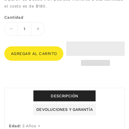
el costo es de $180.
Cantidad
Reducir
Aumentar
cantidad
cantidad
para
para
Rompecabezas
Rompecabezas
AGREGAR AL CARRITO
Numérico
Numérico
de
de
Madera
Madera
DESCRIPCIÓN
DEVOLUCIONES Y GARANTÍA
Edad:
3 Años +