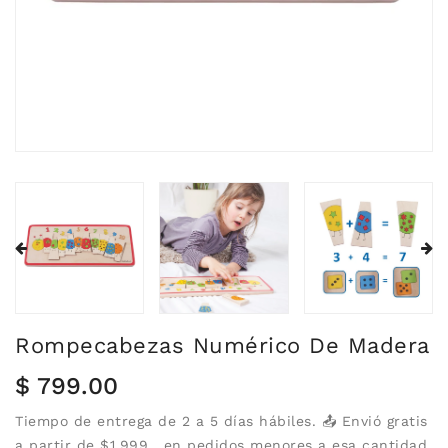
Rompecabezas Numérico De Madera
Precio
$ 799.00
habitual
Tiempo de entrega de 2 a 5 días hábiles. 📤 Envió gratis
a partir de $1,999 , en pedidos menores a esa cantidad