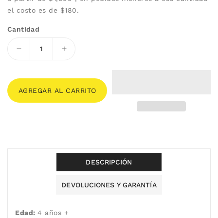
el costo es de $180.
Cantidad
Reducir
Aumentar
cantidad
cantidad
para
para
Rompecabezas
Rompecabezas
AGREGAR AL CARRITO
de
de
Reciclaje
Reciclaje
DESCRIPCIÓN
DEVOLUCIONES Y GARANTÍA
Edad:
4 años +