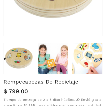
Rompecabezas De Reciclaje
Precio
$ 799.00
habitual
Tiempo de entrega de 2 a 5 días hábiles. 📤 Envió gratis
a partir de $1,999 , en pedidos menores a esa cantidad