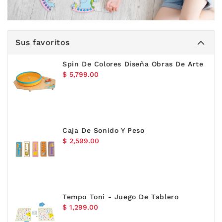
Sus favoritos
Spin De Colores Diseña Obras De Arte
Precio
$ 5,799.00
habitual
Caja De Sonido Y Peso
Precio
$ 2,599.00
habitual
Tempo Toni - Juego De Tablero
Precio
$ 1,299.00
habitual