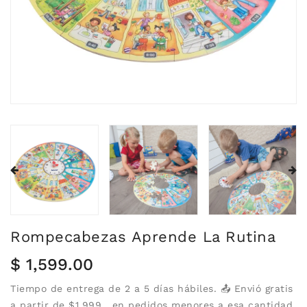
Rompecabezas Aprende La Rutina
Precio
$ 1,599.00
habitual
Tiempo de entrega de 2 a 5 días hábiles. 📤 Envió gratis
a partir de $1,999 , en pedidos menores a esa cantidad