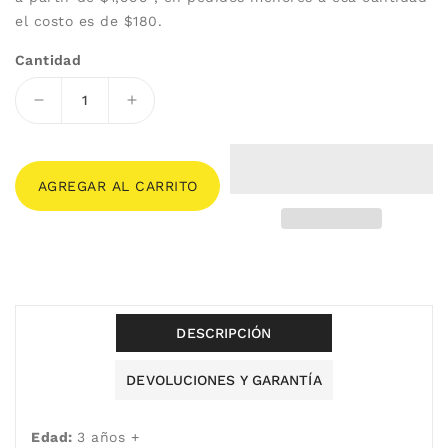
el costo es de $180.
Cantidad
Reducir
Aumentar
cantidad
cantidad
para
para
Marioneta
Marioneta
AGREGAR AL CARRITO
de
de
mano
mano
figura
figura
Gallina
Gallina
DESCRIPCIÓN
DEVOLUCIONES Y GARANTÍA
Edad:
3 años +