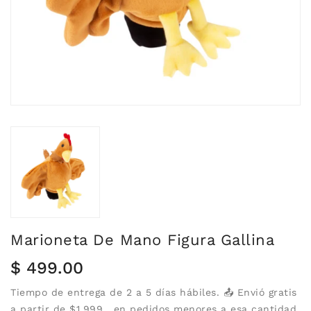
Marioneta De Mano Figura Gallina
Precio
$ 499.00
habitual
Tiempo de entrega de 2 a 5 días hábiles. 📤 Envió gratis
a partir de $1,999 , en pedidos menores a esa cantidad