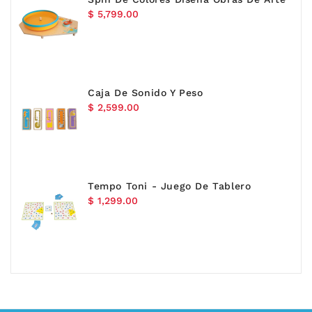
Precio
$ 5,799.00
habitual
Caja De Sonido Y Peso
Precio
$ 2,599.00
habitual
Tempo Toni - Juego De Tablero
Precio
$ 1,299.00
habitual